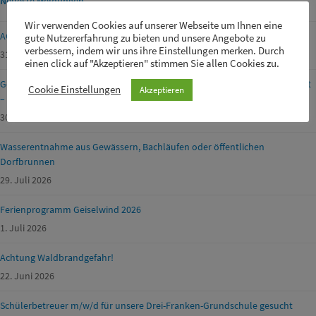
Neueste Meldungen
Wir verwenden Cookies auf unserer Webseite um Ihnen eine
ACHTUNG FEUERWERK!
gute Nutzererfahrung zu bieten und unsere Angebote zu
verbessern, indem wir uns ihre Einstellungen merken. Durch
31. Juli 2026
einen click auf "Akzeptieren" stimmen Sie allen Cookies zu.
Geänderte Öffnungszeiten der Entsorgungsanlagen am Mariä Himmelfahrt
Cookie Einstellungen
Akzeptieren
– Kitzingen
30. Juli 2026
Wasserentnahme aus Gewässern, Bachläufen oder öffentlichen
Dorfbrunnen
29. Juli 2026
Ferienprogramm Geiselwind 2026
1. Juli 2026
Achtung Waldbrandgefahr!
22. Juni 2026
Schülerbetreuer m/w/d für unsere Drei-Franken-Grundschule gesucht