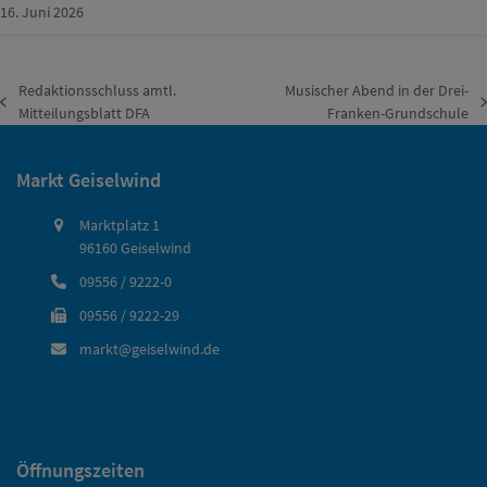
16. Juni 2026
Redaktionsschluss amtl.
Musischer Abend in der Drei-
vorheriger
Nächster
Mitteilungsblatt DFA
Franken-Grundschule
Beitrag:
Beitrag:
Markt Geiselwind
Marktplatz 1
96160 Geiselwind
09556 / 9222-0
09556 / 9222-29
markt@geiselwind.de
Öffnungszeiten