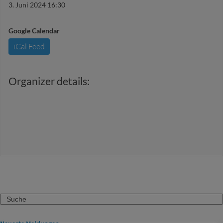
3. Juni 2024 16:30
Google Calendar
iCal Feed
Organizer details:
Search