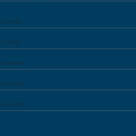
Wasserentnahme aus Gewässern, Bachläufen oder öffentlichen
Dorfbrunnen
29. Juli 2026
Ferienprogramm Geiselwind 2026
1. Juli 2026
Achtung Waldbrandgefahr!
22. Juni 2026
Schülerbetreuer m/w/d für unsere Drei-Franken-Grundschule gesucht
16. Juni 2026
Straßensperrungen von Gemeinde-, Kreis-, Staats- und Fernstraßen
15. Juni 2026