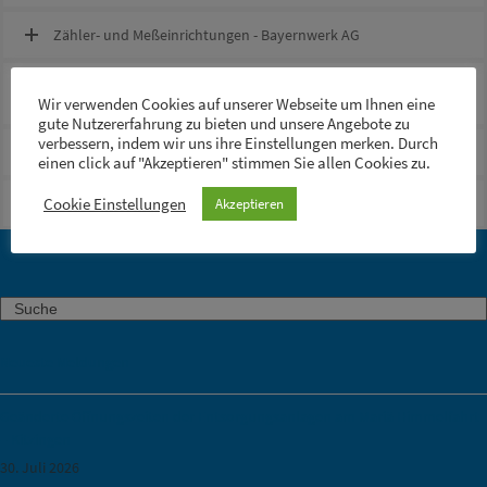
Zähler- und Meßeinrichtungen - Bayernwerk AG
Zählerstand Jahres- und Zwischenablesung, Abmeldung -
Bayernwerk AG
Wir verwenden Cookies auf unserer Webseite um Ihnen eine
gute Nutzererfahrung zu bieten und unsere Angebote zu
verbessern, indem wir uns ihre Einstellungen merken. Durch
Unterfränkische Überlandzentrale eG
einen click auf "Akzeptieren" stimmen Sie allen Cookies zu.
Entstörungsdienst Strom - ÜZ eG
Cookie Einstellungen
Akzeptieren
Search
Neueste Meldungen
Geänderte Öffnungszeiten der Entsorgungsanlagen am Mariä Himmelfahrt
– Kitzingen
30. Juli 2026