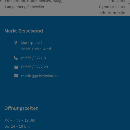
Ebersbrunn, Gräfenneuses, Haag,
Frühjahrs
vorheriger
Nächster
Langenberg, Rehweiler
Gymnastikkurs
Beitrag:
Beitrag:
Schulturnhalle
Markt Geiselwind
Marktplatz 1
96160 Geiselwind
09556 / 9222-0
09556 / 9222-29
markt@geiselwind.de
Öffnungszeiten
Mo – Fr: 8 – 12 Uhr
Do: 14 – 18 Uhr