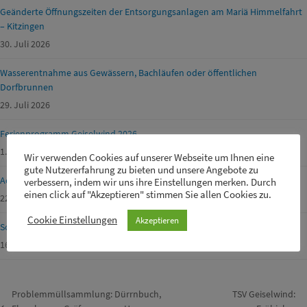
Geänderte Öffnungszeiten der Entsorgungsanlagen am Mariä Himmelfahrt
– Kitzingen
30. Juli 2026
Wasserentnahme aus Gewässern, Bachläufen oder öffentlichen
Dorfbrunnen
29. Juli 2026
Ferienprogramm Geiselwind 2026
1. Juli 2026
Wir verwenden Cookies auf unserer Webseite um Ihnen eine
gute Nutzererfahrung zu bieten und unsere Angebote zu
Achtung Waldbrandgefahr!
verbessern, indem wir uns ihre Einstellungen merken. Durch
einen click auf "Akzeptieren" stimmen Sie allen Cookies zu.
22. Juni 2026
Cookie Einstellungen
Akzeptieren
Schülerbetreuer m/w/d für unsere Drei-Franken-Grundschule gesucht
16. Juni 2026
Problemmüllsammlung: Dürrnbuch,
TSV Geiselwind: