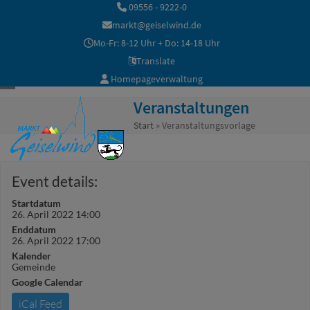
Skip
09556 - 9222-0
to
markt@geiselwind.de
content
Mo-Fr: 8-12 Uhr + Do: 14-18 Uhr
Translate
Homepageverwaltung
Open
Close
Veranstaltungen
mobile
mobile
Start
»
Veranstaltungsvorlage
menu
menu
Event details:
Startdatum
26. April 2022 14:00
Enddatum
26. April 2022 17:00
Kalender
Gemeinde
Google Calendar
iCal Feed