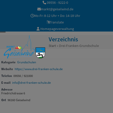
Skip
09556 - 9222-0
to
markt@geiselwind.de
content
Mo-Fr: 8-12 Uhr + Do: 14-18 Uhr
Translate
Homepageverwaltung
Open
Close
Verzeichnis
mobile
mobile
Start
»
Drei-Franken-Grundschule
menu
menu
Kategorie
Grundschulen
Website
https://www.drei-franken-schule.de
Telefon
09556 / 921000
E-mail
info@drei-franken-schule.de
Adresse
Friedrichstrasse 6
Ort
96160 Geiselwind