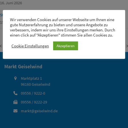
16. Juni 2026
Straßensperrungen von Gemeinde-, Kreis-, Staats- und Fernstraßen
Wir verwenden Cookies auf unserer Webseite um Ihnen eine
15. Juni 2026
gute Nutzererfahrung zu bieten und unsere Angebote zu
verbessern, indem wir uns ihre Einstellungen merken. Durch
einen click auf "Akzeptieren" stimmen Sie allen Cookies zu.
Steigerwaldklub Zweigverein
Realschule Schloss
Cookie Einstellungen
Akzeptieren
vorheriger
Nächster
Geiselwind
Schwarzenberg
Beitrag:
Beitrag:
Markt Geiselwind
Marktplatz 1
96160 Geiselwind
09556 / 9222-0
09556 / 9222-29
markt@geiselwind.de