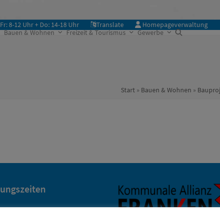
Fr: 8-12 Uhr + Do: 14-18 Uhr
Translate
Homepageverwaltung
Bauen & Wohnen
Freizeit & Tourismus
Gewerbe
Start
»
Bauen & Wohnen
»
Bauproj
nungszeiten
r: 8 – 12 Uhr
 – 18 Uhr