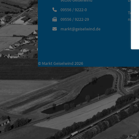
09556 / 9222-0
Termi
09556 / 9222-29
nach 
markt@geiselwind.de
©
Markt Geiselwind
2026