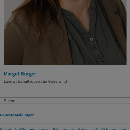
Margot Burger
Landwirtschaftsoberrätin Geiselwind
Search
Neueste Meldungen
Geänderte Öffnungszeiten der Entsorgungsanlagen am Mariä Himmelfahrt