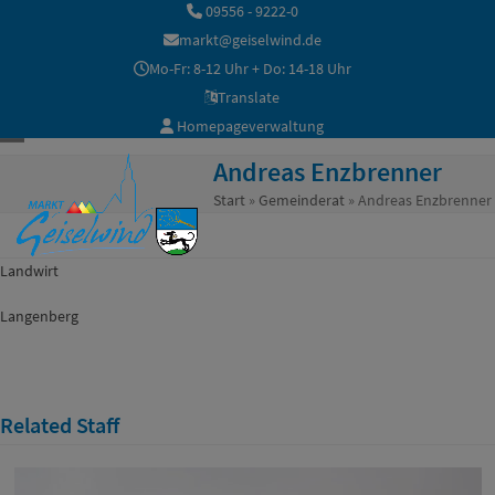
Skip
09556 - 9222-0
to
markt@geiselwind.de
content
Mo-Fr: 8-12 Uhr + Do: 14-18 Uhr
Translate
Homepageverwaltung
Open
Close
Andreas Enzbrenner
mobile
mobile
Start
»
Gemeinderat
»
Andreas Enzbrenner
menu
menu
Landwirt
Langenberg
Related Staff