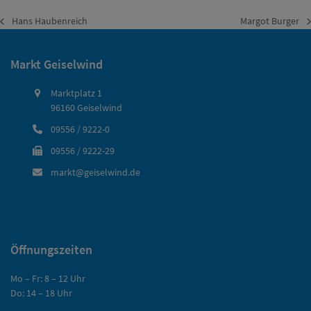
Hans Haubenreich
Margot Burger
vorheriger
Nächster
Beitrag:
Beitrag:
Markt Geiselwind
Marktplatz 1
96160 Geiselwind
09556 / 9222-0
09556 / 9222-29
markt@geiselwind.de
Öffnungszeiten
Mo – Fr: 8 – 12 Uhr
Do: 14 – 18 Uhr