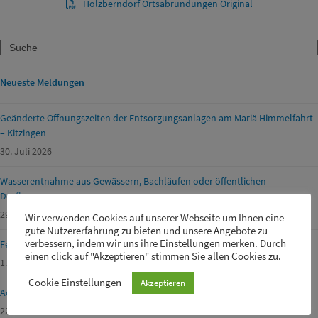
Holzberndorf Ortsabrundungen Original
Search
Neueste Meldungen
Geänderte Öffnungszeiten der Entsorgungsanlagen am Mariä Himmelfahrt
– Kitzingen
30. Juli 2026
Wasserentnahme aus Gewässern, Bachläufen oder öffentlichen
Dorfbrunnen
29. Juli 2026
Wir verwenden Cookies auf unserer Webseite um Ihnen eine
gute Nutzererfahrung zu bieten und unsere Angebote zu
verbessern, indem wir uns ihre Einstellungen merken. Durch
Ferienprogramm Geiselwind 2026
einen click auf "Akzeptieren" stimmen Sie allen Cookies zu.
1. Juli 2026
Cookie Einstellungen
Akzeptieren
Achtung Waldbrandgefahr!
22. Juni 2026