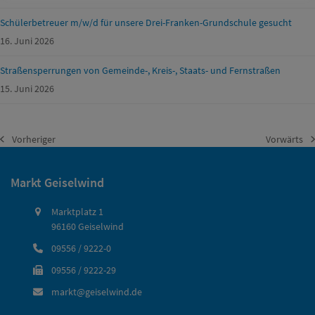
Schülerbetreuer m/w/d für unsere Drei-Franken-Grundschule gesucht
16. Juni 2026
Straßensperrungen von Gemeinde-, Kreis-, Staats- und Fernstraßen
15. Juni 2026
Vorheriger
Vorwärts
vorheriger
Nächster
Beitrag:
Beitrag:
Markt Geiselwind
Marktplatz 1
96160 Geiselwind
09556 / 9222-0
09556 / 9222-29
markt@geiselwind.de