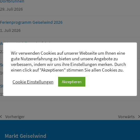
Dorfbrunnen
29. Juli 2026
Ferienprogramm Geiselwind 2026
1. Juli 2026
Achtung Waldbrandgefahr!
22. Juni 2026
Wir verwenden Cookies auf unserer Webseite um Ihnen eine
gute Nutzererfahrung zu bieten und unsere Angebote zu
verbessern, indem wir uns ihre Einstellungen merken. Durch
Schülerbetreuer m/w/d für unsere Drei-Franken-Grundschule gesucht
einen click auf "Akzeptieren" stimmen Sie allen Cookies zu.
16. Juni 2026
Cookie Einstellungen
Akzeptieren
Straßensperrungen von Gemeinde-, Kreis-, Staats- und Fernstraßen
15. Juni 2026
Vorheriger
Vorwärts
vorheriger
Nächster
Beitrag:
Beitrag:
Markt Geiselwind