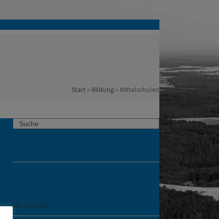
Start
»
Bildung
»
Mittelschulen
Search
Neueste Meldungen
Geänderte Öffnungszeiten der
Entsorgungsanlagen am Mariä Himmelfahrt –
Kitzingen
30. Juli 2026