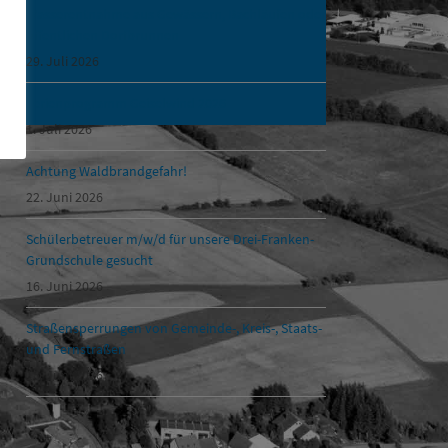
Wasserentnahme aus Gewässern, Bachläufen oder
öffentlichen Dorfbrunnen
29. Juli 2026
Ferienprogramm Geiselwind 2026
rung
1. Juli 2026
Achtung Waldbrandgefahr!
22. Juni 2026
Schülerbetreuer m/w/d für unsere Drei-Franken-
Grundschule gesucht
16. Juni 2026
Straßensperrungen von Gemeinde-, Kreis-, Staats-
und Fernstraßen
15. Juni 2026