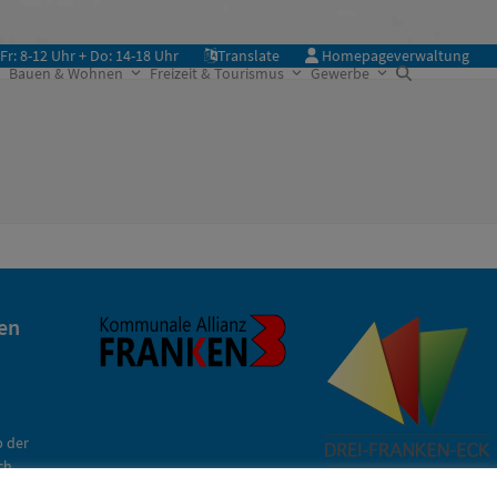
Fr: 8-12 Uhr + Do: 14-18 Uhr
Translate
Homepageverwaltung
Bauen & Wohnen
Freizeit & Tourismus
Gewerbe
en
 der
ch
lich