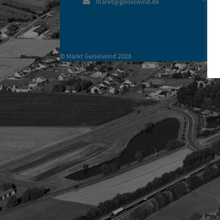
markt@geiselwind.de
©
Markt Geiselwind
2026