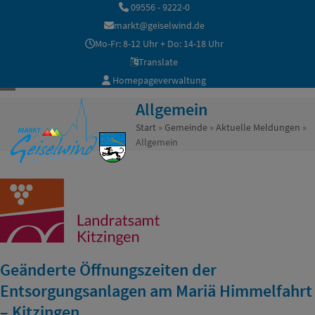
Skip
09556 - 9222-0
to
markt@geiselwind.de
content
Mo-Fr: 8-12 Uhr + Do: 14-18 Uhr
Translate
Homepageverwaltung
Open
Close
Allgemein
mobile
mobile
Start
»
Gemeinde
»
Aktuelle Meldungen
»
Allgemein
menu
menu
Geänderte Öffnungszeiten der
Entsorgungsanlagen am Mariä Himmelfahrt
– Kitzingen