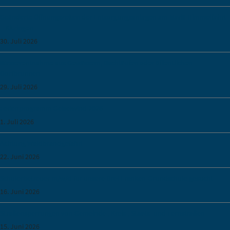
Geänderte Öffnungszeiten der Entsorgungsanlagen am Mariä Himmelfahrt
– Kitzingen
30. Juli 2026
Wasserentnahme aus Gewässern, Bachläufen oder öffentlichen
Dorfbrunnen
29. Juli 2026
Ferienprogramm Geiselwind 2026
1. Juli 2026
Achtung Waldbrandgefahr!
22. Juni 2026
Schülerbetreuer m/w/d für unsere Drei-Franken-Grundschule gesucht
16. Juni 2026
Straßensperrungen von Gemeinde-, Kreis-, Staats- und Fernstraßen
15. Juni 2026