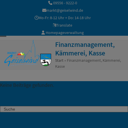
Skip
09556 - 9222-0
to
markt@geiselwind.de
content
Mo-Fr: 8-12 Uhr + Do: 14-18 Uhr
Translate
Homepageverwaltung
Open
Close
Finanzmanagement,
mobile
mobile
Kämmerei, Kasse
menu
menu
Start
»
Finanzmanagement, Kämmerei,
Kasse
Keine Beiträge gefunden.
Search
Neueste Meldungen