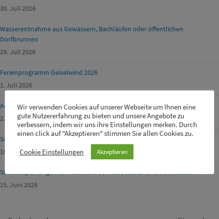
30. Juli 2026
Wasserentnahme aus Gewässern, Bachläufen oder öffentlichen
Dorfbrunnen
29. Juli 2026
Ferienprogramm Geiselwind 2026
1. Juli 2026
Achtung Waldbrandgefahr!
Wir verwenden Cookies auf unserer Webseite um Ihnen eine
gute Nutzererfahrung zu bieten und unsere Angebote zu
22. Juni 2026
verbessern, indem wir uns ihre Einstellungen merken. Durch
einen click auf "Akzeptieren" stimmen Sie allen Cookies zu.
Schülerbetreuer m/w/d für unsere Drei-Franken-Grundschule gesucht
16. Juni 2026
Cookie Einstellungen
Akzeptieren
Straßensperrungen von Gemeinde-, Kreis-, Staats- und Fernstraßen
15. Juni 2026