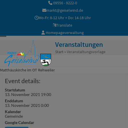
Skip
09556 - 9222-0
to
markt@geiselwind.de
content
Mo-Fr: 8-12 Uhr + Do: 14-18 Uhr
Translate
Homepageverwaltung
Open
Close
Veranstaltungen
mobile
mobile
Start
»
Veranstaltungsvorlage
menu
menu
Matthäuskirche im OT Rehweiler
Event details:
Startdatum
13. November 2021 19:00
Enddatum
13. November 2021 0:00
Kalender
Gemeinde
Google Calendar