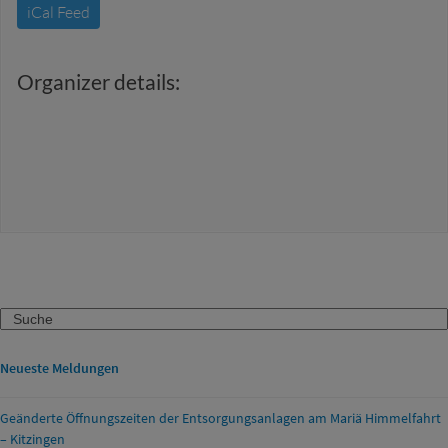
iCal Feed
Organizer details:
Search
Neueste Meldungen
Geänderte Öffnungszeiten der Entsorgungsanlagen am Mariä Himmelfahrt
– Kitzingen