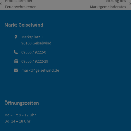
Probealarm der
Sitzung des
vorheriger
Nächster
Feuerwehrsirenen
Marktgemeinderates
Beitrag:
Beitrag:
Markt Geiselwind
Marktplatz 1
96160 Geiselwind
09556 / 9222-0
09556 / 9222-29
markt@geiselwind.de
Öffnungszeiten
Mo – Fr: 8 – 12 Uhr
Do: 14 – 18 Uhr