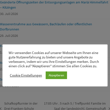
Geänderte Öffnungszeiten der Entsorgungsanlagen am Mariä Himmelfahrt
– Kitzingen
30. Juli 2026
Wasserentnahme aus Gewässern, Bachläufen oder öffentlichen
Dorfbrunnen
29. Juli 2026
Ferienprogramm Geiselwind 2026
1. Juli 2026
Wir verwenden Cookies auf unserer Webseite um Ihnen eine
gute Nutzererfahrung zu bieten und unsere Angebote zu
verbessern, indem wir uns ihre Einstellungen merken. Durch
Achtung Waldbrandgefahr!
einen click auf "Akzeptieren" stimmen Sie allen Cookies zu.
22. Juni 2026
Cookie Einstellungen
Akzeptieren
Schülerbetreuer m/w/d für unsere Drei-Franken-Grundschule gesucht
16. Juni 2026
Schafkopfturnier in der
17:05 Uhr . 5 nach 5 / Treffpunkt Familie im
Drei-Franken-Schule
Saal der landeskirchl. Gemeinschaft