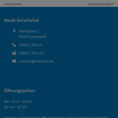
vorheriger
Nächster
Geiselwind
Wasserberndorf
Beitrag:
Beitrag:
Markt Geiselwind
Marktplatz 1
96160 Geiselwind
09556 / 9222-0
09556 / 9222-29
markt@geiselwind.de
Öffnungszeiten
Mo – Fr: 8 – 12 Uhr
Do: 14 – 18 Uhr
Termine außerhalb der Öffnungszeiten nach Vereinbarung möglich