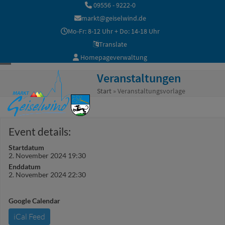
Skip
09556 - 9222-0
to
markt@geiselwind.de
content
Mo-Fr: 8-12 Uhr + Do: 14-18 Uhr
Translate
Homepageverwaltung
Open
Close
Veranstaltungen
mobile
mobile
Start
»
Veranstaltungsvorlage
menu
menu
Event details:
Startdatum
2. November 2024 19:30
Enddatum
2. November 2024 22:30
Google Calendar
iCal Feed