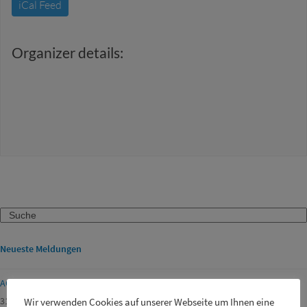
iCal Feed
Organizer details:
Search
Neueste Meldungen
ACHTUNG FEUERWERK!
31. Juli 2026
Wir verwenden Cookies auf unserer Webseite um Ihnen eine