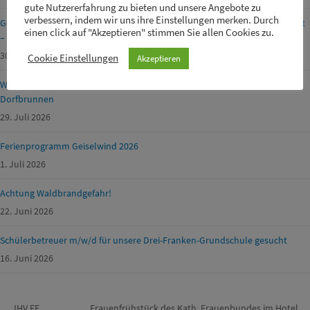
gute Nutzererfahrung zu bieten und unsere Angebote zu
verbessern, indem wir uns ihre Einstellungen merken. Durch
Geänderte Öffnungszeiten der Entsorgungsanlagen am Mariä Himmelfahrt
einen click auf "Akzeptieren" stimmen Sie allen Cookies zu.
– Kitzingen
30. Juli 2026
Cookie Einstellungen
Akzeptieren
Wasserentnahme aus Gewässern, Bachläufen oder öffentlichen
Dorfbrunnen
29. Juli 2026
Ferienprogramm Geiselwind 2026
1. Juli 2026
Achtung Waldbrandgefahr!
22. Juni 2026
Schülerbetreuer m/w/d für unsere Drei-Franken-Grundschule gesucht
16. Juni 2026
JHV FF
Frauenfrühstück des Kath. Frauenbundes im Hotel