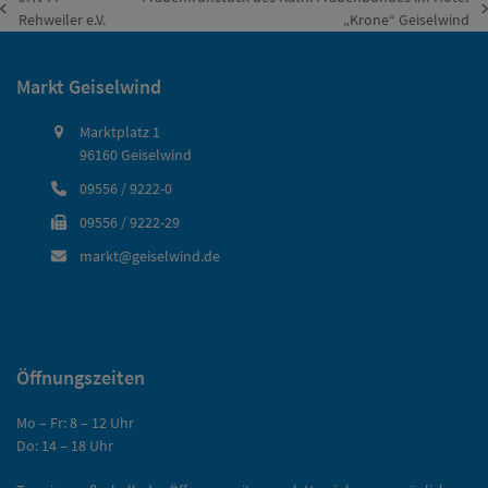
vorheriger
Nächster
Rehweiler e.V.
„Krone“ Geiselwind
Beitrag:
Beitrag:
Markt Geiselwind
Marktplatz 1
96160 Geiselwind
09556 / 9222-0
09556 / 9222-29
markt@geiselwind.de
Öffnungszeiten
Mo – Fr: 8 – 12 Uhr
Do: 14 – 18 Uhr