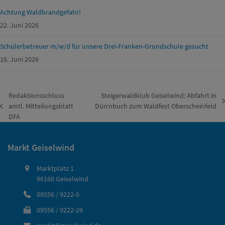
Achtung Waldbrandgefahr!
22. Juni 2026
Schülerbetreuer m/w/d für unsere Drei-Franken-Grundschule gesucht
16. Juni 2026
Redaktionsschluss
Steigerwaldklub Geiselwind: Abfahrt in
Nächster
amtl. Mitteilungsblatt
Dürrnbuch zum Waldfest Oberscheinfeld
vorheriger
Beitrag:
DFA
Beitrag:
Markt Geiselwind
Marktplatz 1
96160 Geiselwind
09556 / 9222-0
09556 / 9222-29