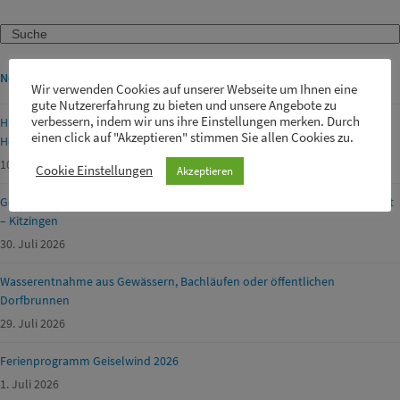
Search
Neueste Meldungen
Wir verwenden Cookies auf unserer Webseite um Ihnen eine
gute Nutzererfahrung zu bieten und unsere Angebote zu
verbessern, indem wir uns ihre Einstellungen merken. Durch
Hinweise zur Erlaubnis von Klein- und Silvesterfeuerwerken F2 sowie
einen click auf "Akzeptieren" stimmen Sie allen Cookies zu.
Hochfeuerwerken Kategorie F4 – sog. Großfeuerwerke
10. August 2026
Cookie Einstellungen
Akzeptieren
Geänderte Öffnungszeiten der Entsorgungsanlagen am Mariä Himmelfahrt
– Kitzingen
30. Juli 2026
Wasserentnahme aus Gewässern, Bachläufen oder öffentlichen
Dorfbrunnen
29. Juli 2026
Ferienprogramm Geiselwind 2026
1. Juli 2026