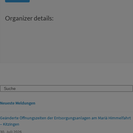
Organizer details:
Search
Neueste Meldungen
Geänderte Öffnungszeiten der Entsorgungsanlagen am Mariä Himmelfahrt
– Kitzingen
30. Juli 2026