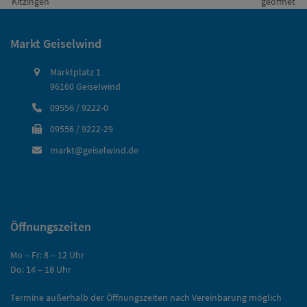
vorheriger
Nächster
Kitzingen
geöffnet
Beitrag:
Beitrag:
Markt Geiselwind
Marktplatz 1
96160 Geiselwind
09556 / 9222-0
09556 / 9222-29
markt@geiselwind.de
Öffnungszeiten
Mo – Fr: 8 – 12 Uhr
Do: 14 – 18 Uhr
Termine außerhalb der Öffnungszeiten nach Vereinbarung möglich