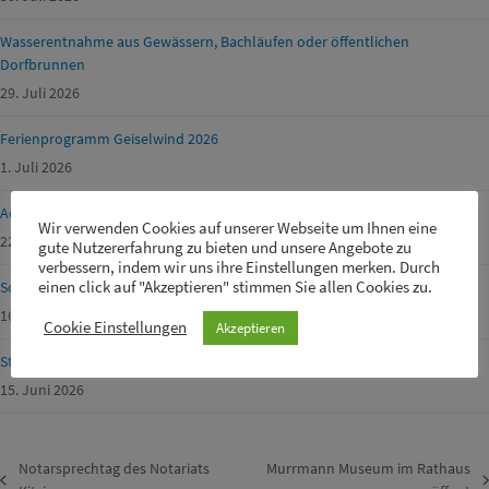
Wasserentnahme aus Gewässern, Bachläufen oder öffentlichen
Dorfbrunnen
29. Juli 2026
Ferienprogramm Geiselwind 2026
1. Juli 2026
Achtung Waldbrandgefahr!
Wir verwenden Cookies auf unserer Webseite um Ihnen eine
22. Juni 2026
gute Nutzererfahrung zu bieten und unsere Angebote zu
verbessern, indem wir uns ihre Einstellungen merken. Durch
einen click auf "Akzeptieren" stimmen Sie allen Cookies zu.
Schülerbetreuer m/w/d für unsere Drei-Franken-Grundschule gesucht
16. Juni 2026
Cookie Einstellungen
Akzeptieren
Straßensperrungen von Gemeinde-, Kreis-, Staats- und Fernstraßen
15. Juni 2026
Notarsprechtag des Notariats
Murrmann Museum im Rathaus