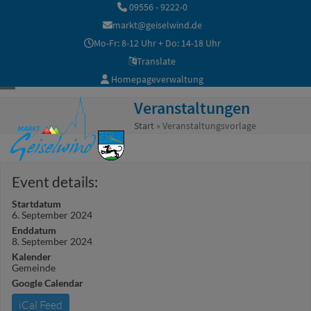
Skip
09556 - 9222-0
to
markt@geiselwind.de
content
Mo-Fr: 8-12 Uhr + Do: 14-18 Uhr
Translate
Homepageverwaltung
Open
Close
Veranstaltungen
mobile
mobile
Start
»
Veranstaltungsvorlage
menu
menu
Event details:
Startdatum
6. September 2024
Enddatum
8. September 2024
Kalender
Gemeinde
Google Calendar
iCal Feed