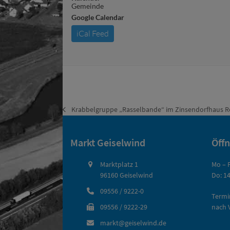
Gemeinde
Google Calendar
iCal Feed
Krabbelgruppe „Rasselbande“ im Zinsendorfhaus R
vorheriger
Beitrag:
Markt Geiselwind
Öff
Marktplatz 1
Mo – F
96160 Geiselwind
Do: 14
09556 / 9222-0
Termi
09556 / 9222-29
nach 
markt@geiselwind.de