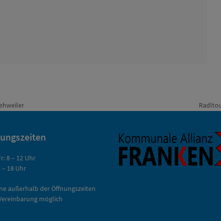
ehweiler
Radltou
Nächst
Beitrag:
nungszeiten
r: 8 – 12 Uhr
 – 18 Uhr
ne außerhalb der Öffnungszeiten
Vereinbarung möglich