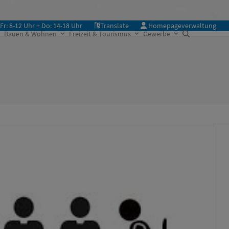
Fr: 8-12 Uhr + Do: 14-18 Uhr
Translate
Homepageverwaltung
Bauen & Wohnen
Freizeit & Tourismus
Gewerbe