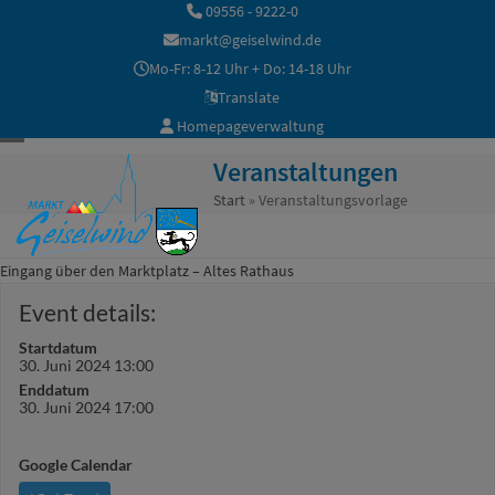
Skip
09556 - 9222-0
to
markt@geiselwind.de
content
Mo-Fr: 8-12 Uhr + Do: 14-18 Uhr
Translate
Homepageverwaltung
Open
Close
Veranstaltungen
mobile
mobile
Start
»
Veranstaltungsvorlage
menu
menu
Eingang über den Marktplatz – Altes Rathaus
Event details:
Startdatum
30. Juni 2024 13:00
Enddatum
30. Juni 2024 17:00
Google Calendar