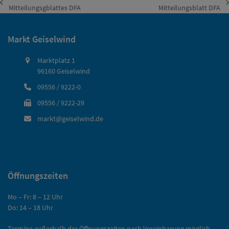
vorheriger
Nächster
Mitteilungsgblattes DFA
Mitteilungsblatt DFA
Beitrag:
Beitrag:
Markt Geiselwind
Marktplatz 1
96160 Geiselwind
09556 / 9222-0
09556 / 9222-29
markt@geiselwind.de
Öffnungszeiten
Mo – Fr: 8 – 12 Uhr
Do: 14 – 18 Uhr
Termine außerhalb der Öffnungszeiten nach Vereinbarung möglich