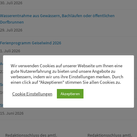
30. Juli 2026
Wasserentnahme aus Gewässern, Bachläufen oder öffentlichen
Dorfbrunnen
29. Juli 2026
Ferienprogramm Geiselwind 2026
1. Juli 2026
Achtung Waldbrandgefahr!
Wir verwenden Cookies auf unserer Webseite um Ihnen eine
gute Nutzererfahrung zu bieten und unsere Angebote zu
22. Juni 2026
verbessern, indem wir uns ihre Einstellungen merken. Durch
einen click auf "Akzeptieren" stimmen Sie allen Cookies zu.
Schülerbetreuer m/w/d für unsere Drei-Franken-Grundschule gesucht
16. Juni 2026
Cookie Einstellungen
Akzeptieren
Straßensperrungen von Gemeinde-, Kreis-, Staats- und Fernstraßen
15. Juni 2026
Redaktionsschluss des amtl.
Redaktionsschluss amtl.