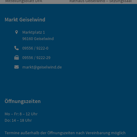
vorheriger
Nächster
Mitteilungsblatt DFA
Rathaus Geiselwind – Sitzungssaal
Beitrag:
Beitrag:
Markt Geiselwind
Marktplatz 1
96160 Geiselwind
09556 / 9222-0
09556 / 9222-29
markt@geiselwind.de
Öffnungszeiten
Mo – Fr: 8 – 12 Uhr
Do: 14 – 18 Uhr
Termine außerhalb der Öffnungszeiten nach Vereinbarung möglich