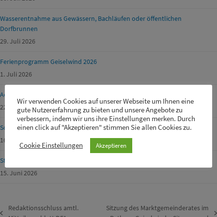
Wasserentnahme aus Gewässern, Bachläufen oder öffentlichen
Dorfbrunnen
29. Juli 2026
Ferienprogramm Geiselwind 2026
1. Juli 2026
Achtung Waldbrandgefahr!
Wir verwenden Cookies auf unserer Webseite um Ihnen eine
22. Juni 2026
gute Nutzererfahrung zu bieten und unsere Angebote zu
verbessern, indem wir uns ihre Einstellungen merken. Durch
einen click auf "Akzeptieren" stimmen Sie allen Cookies zu.
Schülerbetreuer m/w/d für unsere Drei-Franken-Grundschule gesucht
16. Juni 2026
Cookie Einstellungen
Akzeptieren
Straßensperrungen von Gemeinde-, Kreis-, Staats- und Fernstraßen
15. Juni 2026
Redaktionsschluss amtl.
Sitzung des Marktgemeinderates im