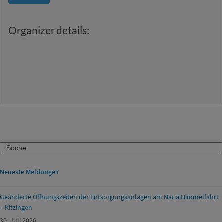
Organizer details:
Search
Neueste Meldungen
Geänderte Öffnungszeiten der Entsorgungsanlagen am Mariä Himmelfahrt
– Kitzingen
30. Juli 2026