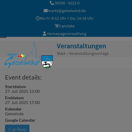
Skip
09556 - 9222-0
to
markt@geiselwind.de
content
Mo-Fr: 8-12 Uhr + Do: 14-18 Uhr
Translate
Homepageverwaltung
Open
Close
Veranstaltungen
mobile
mobile
Start
»
Veranstaltungsvorlage
menu
menu
Event details:
Startdatum
27. Juli 2025 13:00
Enddatum
27. Juli 2025 17:00
Kalender
Gemeinde
Google Calendar
iCal Feed