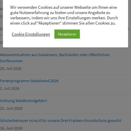
Wir verwenden Cookies auf unserer Webseite um Ihnen eine
ACHTUNG FEUERWERK!
gute Nutzererfahrung zu bieten und unsere Angebote zu
31. Juli 2026
verbessern, indem wir uns ihre Einstellungen merken. Durch
einen click auf "Akzeptieren" stimmen Sie allen Cookies zu.
Geänderte Öffnungszeiten der Entsorgungsanlagen am Mariä Himmelfahrt
Cookie Einstellungen
Akzeptieren
– Kitzingen
30. Juli 2026
Wasserentnahme aus Gewässern, Bachläufen oder öffentlichen
Dorfbrunnen
29. Juli 2026
Ferienprogramm Geiselwind 2026
1. Juli 2026
Achtung Waldbrandgefahr!
22. Juni 2026
Schülerbetreuer m/w/d für unsere Drei-Franken-Grundschule gesucht
16. Juni 2026