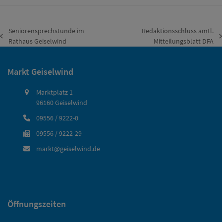
Seniorensprechstunde im
Redaktionsschluss amtl.
vorheriger
Nächster
Rathaus Geiselwind
Mitteilungsblatt DFA
Beitrag:
Beitrag:
Markt Geiselwind
Marktplatz 1
96160 Geiselwind
09556 / 9222-0
09556 / 9222-29
markt@geiselwind.de
Öffnungszeiten