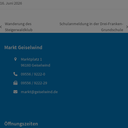
16. Juni 2026
Wanderung des
Schulanmeldung in der Drei-Franken-
vorheriger
Nächster
Steigerwaldklub
Grundschule
Beitrag:
Beitrag:
Markt Geiselwind
Marktplatz 1
96160 Geiselwind
09556 / 9222-0
09556 / 9222-29
markt@geiselwind.de
Öffnungszeiten