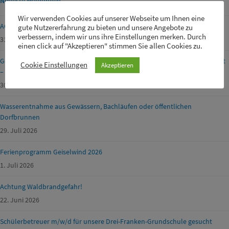
Neueste Meldungen
Wir verwenden Cookies auf unserer Webseite um Ihnen eine
ACHTUNG FEUERWERK!
gute Nutzererfahrung zu bieten und unsere Angebote zu
verbessern, indem wir uns ihre Einstellungen merken. Durch
31. Juli 2026
einen click auf "Akzeptieren" stimmen Sie allen Cookies zu.
Geänderte Öffnungszeiten der Entsorgungsanlagen am Mariä Himmelfahrt
Cookie Einstellungen
Akzeptieren
– Kitzingen
30. Juli 2026
Wasserentnahme aus Gewässern, Bachläufen oder öffentlichen
Dorfbrunnen
29. Juli 2026
Ferienprogramm Geiselwind 2026
1. Juli 2026
Achtung Waldbrandgefahr!
22. Juni 2026
Schülerbetreuer m/w/d für unsere Drei-Franken-Grundschule gesucht