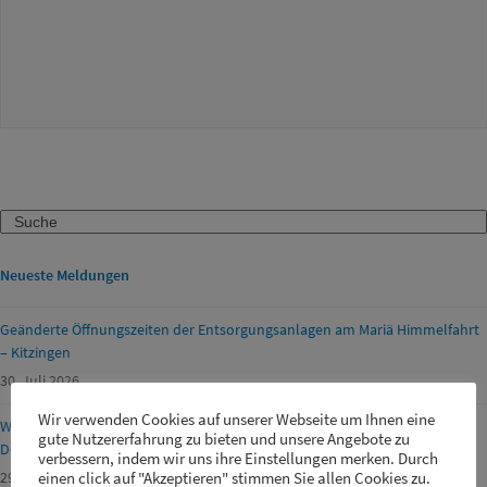
Search
Neueste Meldungen
Geänderte Öffnungszeiten der Entsorgungsanlagen am Mariä Himmelfahrt
– Kitzingen
30. Juli 2026
Wir verwenden Cookies auf unserer Webseite um Ihnen eine
Wasserentnahme aus Gewässern, Bachläufen oder öffentlichen
gute Nutzererfahrung zu bieten und unsere Angebote zu
Dorfbrunnen
verbessern, indem wir uns ihre Einstellungen merken. Durch
29. Juli 2026
einen click auf "Akzeptieren" stimmen Sie allen Cookies zu.