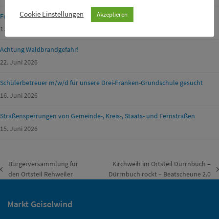
Cookie Einstellungen
Akzeptieren
Ferienprogramm Geiselwind 2026
1. Juli 2026
Achtung Waldbrandgefahr!
22. Juni 2026
Schülerbetreuer m/w/d für unsere Drei-Franken-Grundschule gesucht
16. Juni 2026
Straßensperrungen von Gemeinde-, Kreis-, Staats- und Fernstraßen
15. Juni 2026
Bürgerversammlung für
Kirchweih im Ortsteil Dürrnbuch –
vorheriger
Nächster
den Ortsteil Rehweiler
Dürrnbuch rockt – Beatscheune 2.0
Beitrag:
Beitrag:
Markt Geiselwind