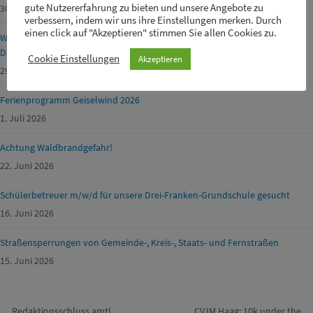
gute Nutzererfahrung zu bieten und unsere Angebote zu
30. Juli 2026
verbessern, indem wir uns ihre Einstellungen merken. Durch
einen click auf "Akzeptieren" stimmen Sie allen Cookies zu.
Wasserentnahme aus Gewässern, Bachläufen oder öffentlichen
Dorfbrunnen
Cookie Einstellungen
Akzeptieren
29. Juli 2026
Ferienprogramm Geiselwind 2026
1. Juli 2026
Achtung Waldbrandgefahr!
22. Juni 2026
Schülerbetreuer m/w/d für unsere Drei-Franken-Grundschule gesucht
16. Juni 2026
Straßensperrungen von Gemeinde-, Kreis-, Staats- und Fernstraßen
15. Juni 2026
Redaktionsschluss amtl.
CVJM Haag: 10k under the