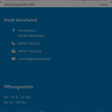
vorheriger
Nächster
Mitteilungsblatt DFA
cross
Beitrag:
Beitrag:
Markt Geiselwind
Marktplatz 1
96160 Geiselwind
09556 / 9222-0
09556 / 9222-29
markt@geiselwind.de
Öffnungszeiten
Mo – Fr: 8 – 12 Uhr
Do: 14 – 18 Uhr