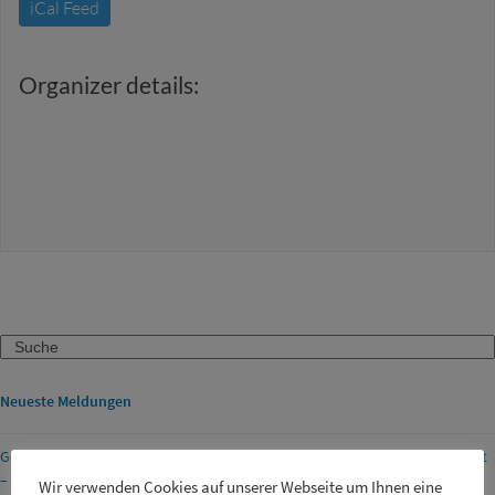
iCal Feed
Organizer details:
Search
Neueste Meldungen
Geänderte Öffnungszeiten der Entsorgungsanlagen am Mariä Himmelfahrt
– Kitzingen
Wir verwenden Cookies auf unserer Webseite um Ihnen eine