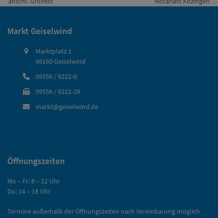
vorheriger
Nächster
anschl. Grillfest
Notariats Kitzingen
Beitrag:
Beitrag:
Markt Geiselwind
Marktplatz 1
96160 Geiselwind
09556 / 9222-0
09556 / 9222-29
markt@geiselwind.de
Öffnungszeiten
Mo – Fr: 8 – 12 Uhr
Do: 14 – 18 Uhr
Termine außerhalb der Öffnungszeiten nach Vereinbarung möglich