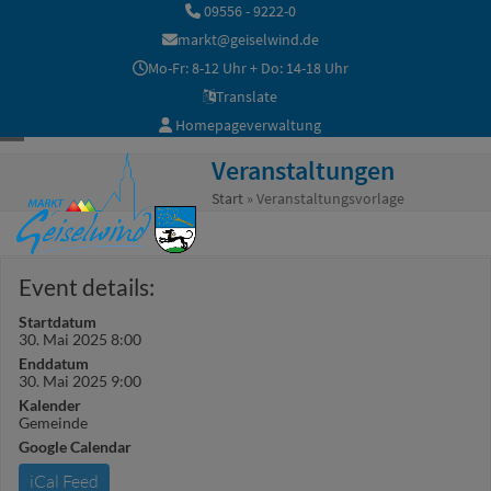
Skip
09556 - 9222-0
to
markt@geiselwind.de
content
Mo-Fr: 8-12 Uhr + Do: 14-18 Uhr
Translate
Homepageverwaltung
Open
Close
Veranstaltungen
mobile
mobile
Start
»
Veranstaltungsvorlage
menu
menu
Event details:
Startdatum
30. Mai 2025 8:00
Enddatum
30. Mai 2025 9:00
Kalender
Gemeinde
Google Calendar
iCal Feed