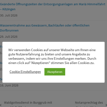
Geänderte Öffnungszeiten der Entsorgungsanlagen am Mariä Himmelfahrt
– Kitzingen
30. Juli 2026
Wasserentnahme aus Gewässern, Bachläufen oder öffentlichen
Dorfbrunnen
29. Juli 2026
Ferienprogramm Geiselwind 2026
Wir verwenden Cookies auf unserer Webseite um Ihnen eine
1. Juli 2026
gute Nutzererfahrung zu bieten und unsere Angebote zu
verbessern, indem wir uns ihre Einstellungen merken. Durch
einen click auf "Akzeptieren" stimmen Sie allen Cookies zu.
Achtung Waldbrandgefahr!
22. Juni 2026
Cookie Einstellungen
Akzeptieren
Schülerbetreuer m/w/d für unsere Drei-Franken-Grundschule gesucht
16. Juni 2026
Waldgottesdienst in Burggrub mit
Notarsprechtag des