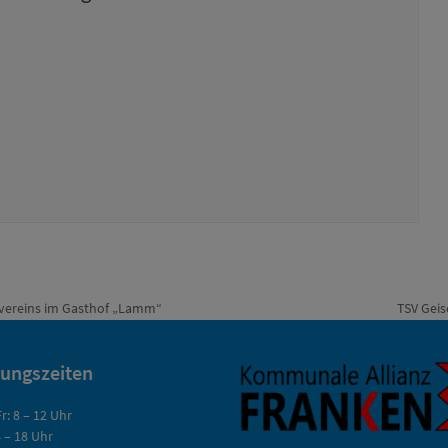
vereins im Gasthof „Lamm“
TSV Geis
Nächste
Beitrag:
nungszeiten
r: 8 – 12 Uhr
 – 18 Uhr