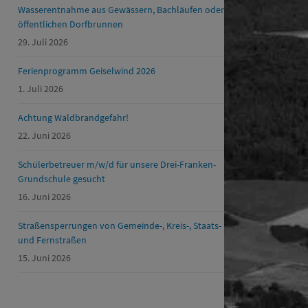
Wasserentnahme aus Gewässern, Bachläufen oder
öffentlichen Dorfbrunnen
29. Juli 2026
Ferienprogramm Geiselwind 2026
1. Juli 2026
Achtung Waldbrandgefahr!
22. Juni 2026
Schülerbetreuer m/w/d für unsere Drei-Franken-
Grundschule gesucht
16. Juni 2026
Straßensperrungen von Gemeinde-, Kreis-, Staats-
und Fernstraßen
15. Juni 2026