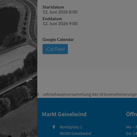
Startdatum
12. Juni 2026 8:00
Enddatum
12. Juni 2026 9:00
Google Calendar
iCal Feed
Jahreshauptversammlung des Ortsverschönerungs
vorheriger
Beitrag:
Markt Geiselwind
Öff
Marktplatz 1
Mo – F
96160 Geiselwind
Do: 14