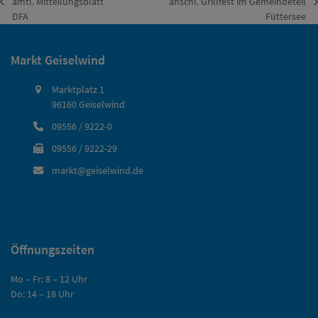
amtl. Mitteilungsblatt
anschl. Grillfest im Gemeindeteil
vorheriger
Nächster
DFA
Füttersee
Beitrag:
Beitrag:
Markt Geiselwind
Marktplatz 1
96160 Geiselwind
09556 / 9222-0
09556 / 9222-29
markt@geiselwind.de
Öffnungszeiten
Mo – Fr: 8 – 12 Uhr
Do: 14 – 18 Uhr