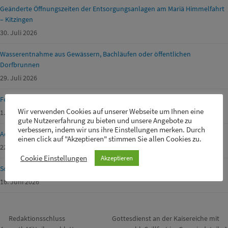
Geänderte Öffnungszeiten der Entsorgungsanlagen am Mariä Himmelfahrt
– Kitzingen
30. Juli 2026
Wasserentnahme aus Gewässern, Bachläufen oder öffentlichen
Dorfbrunnen
29. Juli 2026
Ferienprogramm Geiselwind 2026
Wir verwenden Cookies auf unserer Webseite um Ihnen eine
1. Juli 2026
gute Nutzererfahrung zu bieten und unsere Angebote zu
verbessern, indem wir uns ihre Einstellungen merken. Durch
Achtung Waldbrandgefahr!
einen click auf "Akzeptieren" stimmen Sie allen Cookies zu.
22. Juni 2026
Cookie Einstellungen
Akzeptieren
Schülerbetreuer m/w/d für unsere Drei-Franken-Grundschule gesucht
16. Juni 2026
Redaktionsschluss
Gottesdienst an der Kaisereiche mit