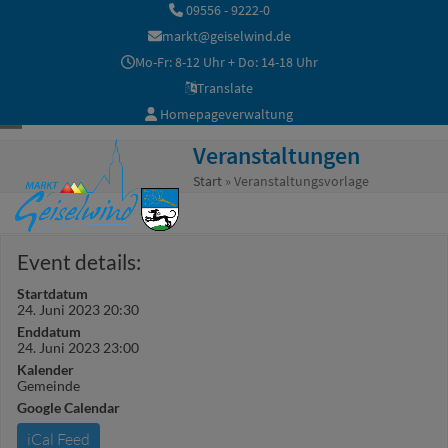
Skip
09556 - 9222-0
to
markt@geiselwind.de
content
Mo-Fr: 8-12 Uhr + Do: 14-18 Uhr
Translate
Homepageverwaltung
Open
Close
Veranstaltungen
mobile
mobile
Start
»
Veranstaltungsvorlage
menu
menu
Event details:
Startdatum
24. Juni 2023 20:30
Enddatum
24. Juni 2023 23:00
Kalender
Gemeinde
Google Calendar
iCal Feed