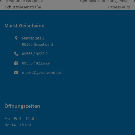
Treffpunkt: Parkplatz
Gymnastikabteilung, Power
vorheriger
Nächster
Schutzwiesenstraße
Fitness Kurs
Beitrag:
Beitrag:
Markt Geiselwind
Marktplatz 1
96160 Geiselwind
09556 / 9222-0
09556 / 9222-29
markt@geiselwind.de
Öffnungszeiten
Mo – Fr: 8 – 12 Uhr
Do: 14 – 18 Uhr