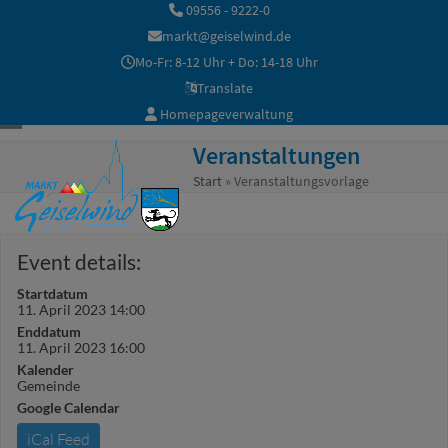
Skip
09556 - 9222-0
to
markt@geiselwind.de
content
Mo-Fr: 8-12 Uhr + Do: 14-18 Uhr
Translate
Homepageverwaltung
Open
Close
Veranstaltungen
mobile
mobile
Start
»
Veranstaltungsvorlage
menu
menu
Event details:
Startdatum
11. April 2023 14:00
Enddatum
11. April 2023 16:00
Kalender
Gemeinde
Google Calendar
iCal Feed