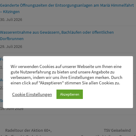
Geänderte Öffnungszeiten der Entsorgungsanlagen am Mariä Himmelfahrt
– Kitzingen
30. Juli 2026
Wasserentnahme aus Gewässern, Bachläufen oder öffentlichen
Dorfbrunnen
29. Juli 2026
Ferienprogramm Geiselwind 2026
Wir verwenden Cookies auf unserer Webseite um Ihnen eine
1. Juli 2026
gute Nutzererfahrung zu bieten und unsere Angebote zu
verbessern, indem wir uns ihre Einstellungen merken. Durch
Achtung Waldbrandgefahr!
einen click auf "Akzeptieren" stimmen Sie allen Cookies zu.
22. Juni 2026
Cookie Einstellungen
Akzeptieren
Schülerbetreuer m/w/d für unsere Drei-Franken-Grundschule gesucht
16. Juni 2026
Radeltour der Aktion 60+,
TSV Geiselwind