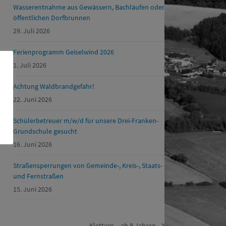
Wasserentnahme aus Gewässern, Bachläufen oder
öffentlichen Dorfbrunnen
29. Juli 2026
Ferienprogramm Geiselwind 2026
1. Juli 2026
Achtung Waldbrandgefahr!
22. Juni 2026
Schülerbetreuer m/w/d für unsere Drei-Franken-
Grundschule gesucht
16. Juni 2026
Straßensperrungen von Gemeinde-, Kreis-, Staats-
und Fernstraßen
15. Juni 2026
Klettern – ab 8 Jahren