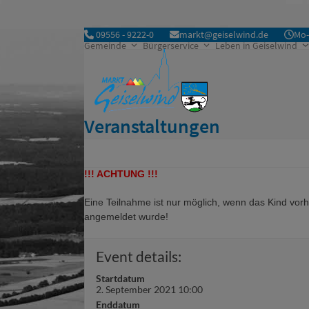
Skip
to
09556 - 9222-0
markt@geiselwind.de
Mo-
content
Gemeinde
Bürgerservice
Leben in Geiselwind
Veranstaltungen
!!! ACHTUNG !!!
Eine Teilnahme ist nur möglich, wenn das Kind vor
angemeldet wurde!
Event details:
Startdatum
2. September 2021 10:00
Enddatum