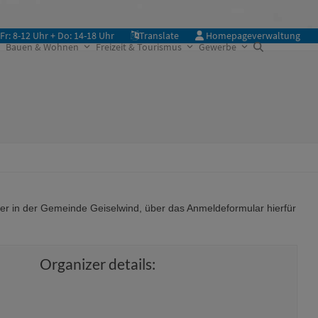
Fr: 8-12 Uhr + Do: 14-18 Uhr
Translate
Homepageverwaltung
Bauen & Wohnen
Freizeit & Tourismus
Gewerbe
her in der Gemeinde Geiselwind, über das Anmeldeformular hierfür
Organizer details: