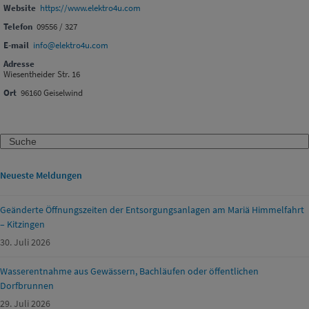
Website
https://www.elektro4u.com
Telefon
09556 / 327
E-mail
info@elektro4u.com
Adresse
Wiesentheider Str. 16
Ort
96160 Geiselwind
Search
Neueste Meldungen
Geänderte Öffnungszeiten der Entsorgungsanlagen am Mariä Himmelfahrt
– Kitzingen
30. Juli 2026
Wasserentnahme aus Gewässern, Bachläufen oder öffentlichen
Dorfbrunnen
29. Juli 2026