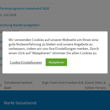
Ferienprogramm Geiselwind 2026
1. Juli 2026
Achtung Waldbrandgefahr!
22. Juni 2026
Wir verwenden Cookies auf unserer Webseite um Ihnen eine
Schülerbetreuer m/w/d für unsere Drei-Franken-Grundschule gesucht
gute Nutzererfahrung zu bieten und unsere Angebote zu
16. Juni 2026
verbessern, indem wir uns ihre Einstellungen merken. Durch
einen click auf "Akzeptieren" stimmen Sie allen Cookies zu.
Straßensperrungen von Gemeinde-, Kreis-, Staats- und Fernstraßen
Cookie Einstellungen
Akzeptieren
15. Juni 2026
Schreinerei Herbert
Ergo Team-Drei-Franken-Eck, Daniel Dehn &
vorheriger
Nächster
Baier
Esther Ferrara
Beitrag:
Beitrag:
Markt Geiselwind