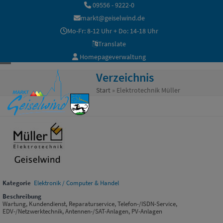
Skip
09556 - 9222-0
to
markt@geiselwind.de
content
Mo-Fr: 8-12 Uhr + Do: 14-18 Uhr
Translate
Homepageverwaltung
Open
Close
Verzeichnis
mobile
mobile
Start
»
Elektrotechnik Müller
menu
menu
Kategorie
Elektronik / Computer & Handel
Beschreibung
Wartung, Kundendienst, Reparaturservice, Telefon-/ISDN-Service,
EDV-/Netzwerktechnik, Antennen-/SAT-Anlagen, PV-Anlagen