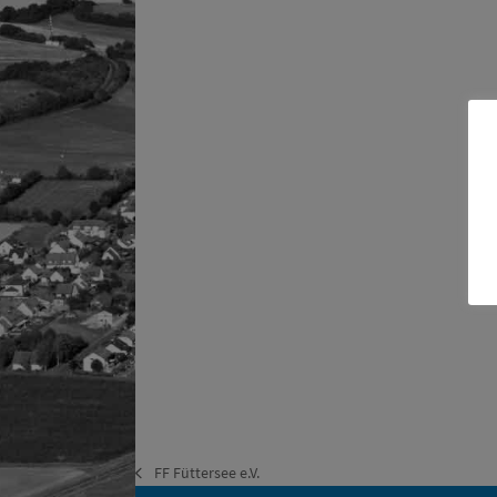
FF Füttersee e.V.
vorheriger