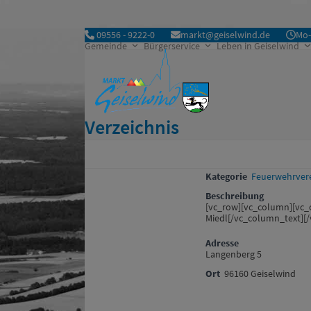
Skip
to
09556 - 9222-0
markt@geiselwind.de
Mo-
content
Gemeinde
Bürgerservice
Leben in Geiselwind
Verzeichnis
Kategorie
Feuerwehrver
Beschreibung
[vc_row][vc_column][vc_
Miedl[/vc_column_text][
Adresse
Langenberg 5
Ort
96160 Geiselwind