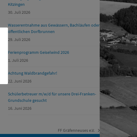
Kitzingen
30. Juli 2026
Wasserentnahme aus Gewässern, Bachläufen oder
öffentlichen Dorfbrunnen
29. Juli 2026
Ferienprogramm Geiselwind 2026
1. Juli 2026
Achtung Waldbrandgefahr!
22. Juni 2026
Schülerbetreuer m/w/d für unsere Drei-Franken-
Grundschule gesucht
16. Juni 2026
FF Gräfenneuses e.V.
Nächster