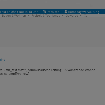
Fr: 8-12 Uhr + Do: 14-18 Uhr
Translate
Homepageverwaltung
Bauen & Wohnen
Freizeit & Tourismus
Gewerbe
eine
column_text css=""]Kommissarische Leitung - 2. Vorsitzende Yvonne
/vc_column][/vc_row]