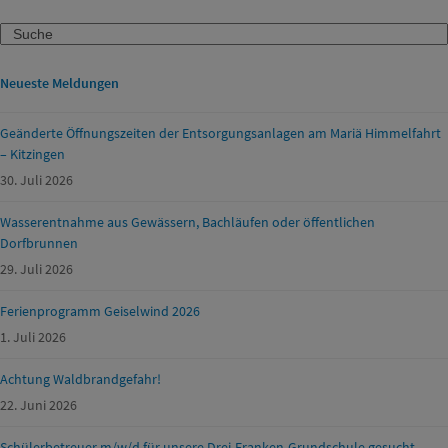
Search
Neueste Meldungen
Geänderte Öffnungszeiten der Entsorgungsanlagen am Mariä Himmelfahrt
– Kitzingen
30. Juli 2026
Wasserentnahme aus Gewässern, Bachläufen oder öffentlichen
Dorfbrunnen
29. Juli 2026
Ferienprogramm Geiselwind 2026
1. Juli 2026
Achtung Waldbrandgefahr!
22. Juni 2026
Schülerbetreuer m/w/d für unsere Drei-Franken-Grundschule gesucht