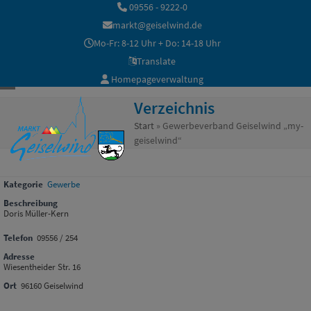
Skip
09556 - 9222-0
to
markt@geiselwind.de
content
Mo-Fr: 8-12 Uhr + Do: 14-18 Uhr
Translate
Homepageverwaltung
Open
Close
Verzeichnis
mobile
mobile
Start
»
Gewerbeverband Geiselwind „my-
geiselwind“
menu
menu
Kategorie
Gewerbe
Beschreibung
Doris Müller-Kern
Telefon
09556 / 254
Adresse
Wiesentheider Str. 16
Ort
96160 Geiselwind