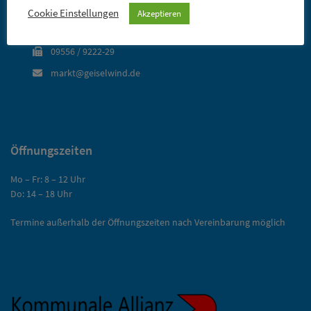
96160 Geiselwind
Cookie Einstellungen
Akzeptieren
09556 / 9222-0
09556 / 9222-29
markt@geiselwind.de
Öffnungszeiten
Mo – Fr: 8 – 12 Uhr
Do: 14 – 18 Uhr
Termine außerhalb der Öffnungszeiten nach Vereinbarung möglich