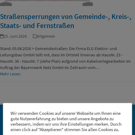
Straßensperrungen von Gemeinde-, Kreis-,
Staats- und Fernstraßen
15. Juni 2026
Allgemein
Stand: 05.08.2026 > Gemeindestraßen: Die Firma ELG Elektro- und
Leitungsbau GmbH teilt mit, dass im Ortsteil Ilmenau ab HausNr. 23 -
HausNr. 36 - HausNr. 7 (siehe Plan) aufgrund von Kabelverlegearbeiten im
Auftrag der Bayernwerk Netz GmbH im Zeitraum vom…
Mehr Lesen
Wir verwenden Cookies auf unserer Webseite um Ihnen eine
gute Nutzererfahrung zu bieten und unsere Angebote zu
Markt Geiselwind
verbessern, indem wir uns ihre Einstellungen merken. Durch
einen click auf "Akzeptieren" stimmen Sie allen Cookies zu.
Marktplatz 1