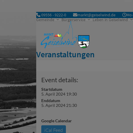
Skip
to
09556 - 9222-0
markt@geiselwind.de
Mo-
content
Gemeinde
Bürgerservice
Leben in Geiselwind
Veranstaltungen
Event details:
Startdatum
5. April 2024 19:30
Enddatum
5. April 2024 21:30
Google Calendar
iCal Feed