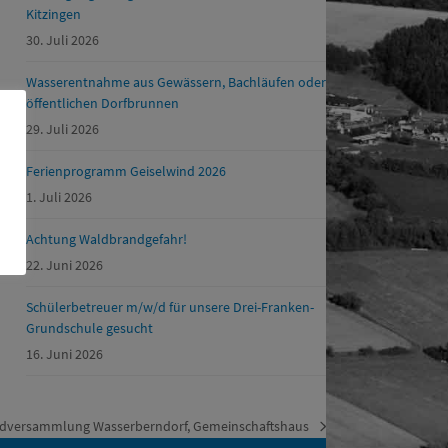
Kitzingen
30. Juli 2026
Wasserentnahme aus Gewässern, Bachläufen oder
öffentlichen Dorfbrunnen
29. Juli 2026
Ferienprogramm Geiselwind 2026
1. Juli 2026
Achtung Waldbrandgefahr!
22. Juni 2026
Schülerbetreuer m/w/d für unsere Drei-Franken-
Grundschule gesucht
16. Juni 2026
agdversammlung Wasserberndorf, Gemeinschaftshaus