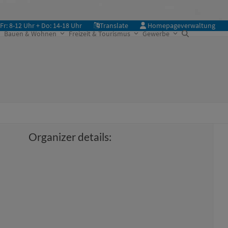
Fr: 8-12 Uhr + Do: 14-18 Uhr
Translate
Homepageverwaltung
Bauen & Wohnen
Freizeit & Tourismus
Gewerbe
Organizer details: