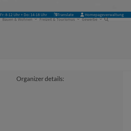
Fr: 8-12 Uhr + Do: 14-18 Uhr
Translate
Homepageverwaltung
Bauen & Wohnen
Freizeit & Tourismus
Gewerbe
Organizer details: