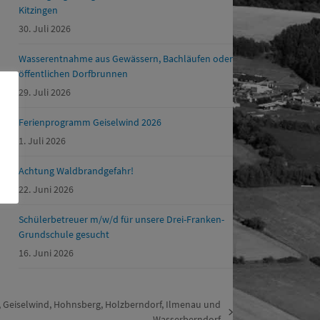
Kitzingen
30. Juli 2026
Wasserentnahme aus Gewässern, Bachläufen oder
öffentlichen Dorfbrunnen
29. Juli 2026
Ferienprogramm Geiselwind 2026
1. Juli 2026
Achtung Waldbrandgefahr!
22. Juni 2026
Schülerbetreuer m/w/d für unsere Drei-Franken-
Grundschule gesucht
16. Juni 2026
 Geiselwind, Hohnsberg, Holzberndorf, Ilmenau und
Wasserberndorf