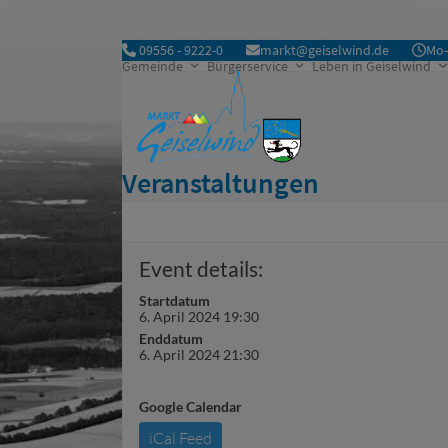
Skip
to
09556 - 9222-0
markt@geiselwind.de
Mo-
content
Gemeinde
Bürgerservice
Leben in Geiselwind
Veranstaltungen
Event details:
Startdatum
6. April 2024 19:30
Enddatum
6. April 2024 21:30
Google Calendar
iCal Feed