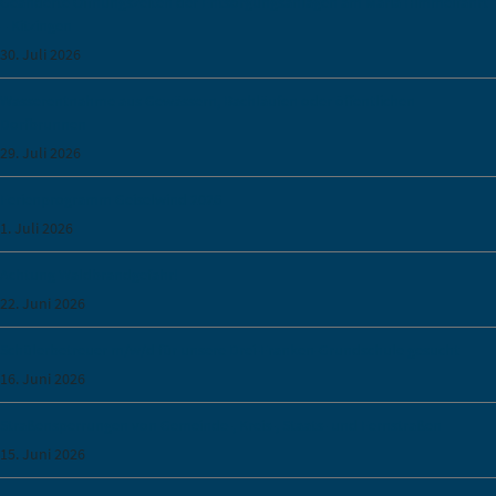
Geänderte Öffnungszeiten der Entsorgungsanlagen am Mariä Himmelfahrt
– Kitzingen
30. Juli 2026
Wasserentnahme aus Gewässern, Bachläufen oder öffentlichen
Dorfbrunnen
29. Juli 2026
Ferienprogramm Geiselwind 2026
1. Juli 2026
Achtung Waldbrandgefahr!
22. Juni 2026
Schülerbetreuer m/w/d für unsere Drei-Franken-Grundschule gesucht
16. Juni 2026
Straßensperrungen von Gemeinde-, Kreis-, Staats- und Fernstraßen
15. Juni 2026