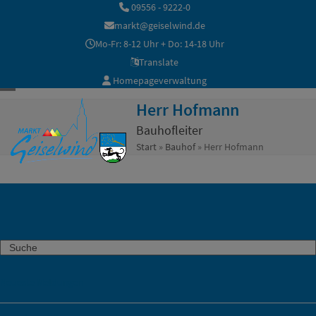
Skip
09556 - 9222-0
to
markt@geiselwind.de
content
Mo-Fr: 8-12 Uhr + Do: 14-18 Uhr
Translate
Homepageverwaltung
Open
Close
Herr Hofmann
mobile
mobile
Bauhofleiter
Start
»
Bauhof
»
Herr Hofmann
menu
menu
Search
Neueste Meldungen