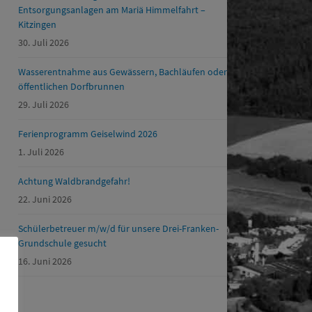
Entsorgungsanlagen am Mariä Himmelfahrt –
Kitzingen
30. Juli 2026
Wasserentnahme aus Gewässern, Bachläufen oder
öffentlichen Dorfbrunnen
29. Juli 2026
Ferienprogramm Geiselwind 2026
1. Juli 2026
Achtung Waldbrandgefahr!
22. Juni 2026
Schülerbetreuer m/w/d für unsere Drei-Franken-
Grundschule gesucht
16. Juni 2026