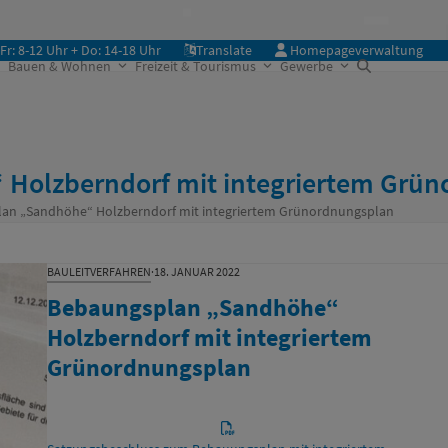
Fr: 8-12 Uhr + Do: 14-18 Uhr
Translate
Homepageverwaltung
Bauen & Wohnen
Freizeit & Tourismus
Gewerbe
Holzberndorf mit integriertem Grü
an „Sandhöhe“ Holzberndorf mit integriertem Grünordnungsplan
BAULEITVERFAHREN
·
18. JANUAR 2022
Bebaungsplan „Sandhöhe“
Holzberndorf mit integriertem
Grünordnungsplan