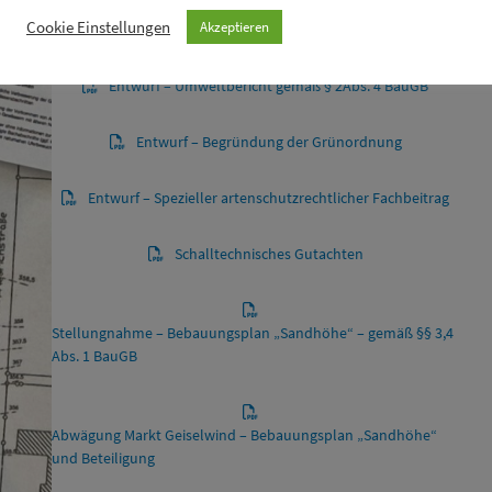
Cookie Einstellungen
Akzeptieren
Entwurf – Begründung gemäß § 9 Abs. 8 BauGB
Entwurf – Umweltbericht gemäß § 2Abs. 4 BauGB
Entwurf – Begründung der Grünordnung
Entwurf – Spezieller artenschutzrechtlicher Fachbeitrag
Schalltechnisches Gutachten
Stellungnahme – Bebauungsplan „Sandhöhe“ – gemäß §§ 3,4
Abs. 1 BauGB
Abwägung Markt Geiselwind – Bebauungsplan „Sandhöhe“
und Beteiligung