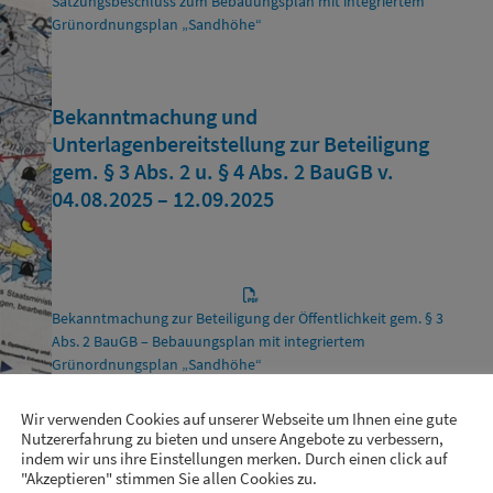
Satzungsbeschluss zum Bebauungsplan mit integriertem
Grünordnungsplan „Sandhöhe“
Bekanntmachung und
Unterlagenbereitstellung zur Beteiligung
gem. § 3 Abs. 2 u. § 4 Abs. 2 BauGB v.
04.08.2025 – 12.09.2025
Bekanntmachung zur Beteiligung der Öffentlichkeit gem. § 3
Abs. 2 BauGB – Bebauungsplan mit integriertem
Grünordnungsplan „Sandhöhe“
Wir verwenden Cookies auf unserer Webseite um Ihnen eine gute
Nutzererfahrung zu bieten und unsere Angebote zu verbessern,
Entwurf – Bebauungsplan mit integriertem Grünordnungsplan
indem wir uns ihre Einstellungen merken. Durch einen click auf
„Sandhöhe“
"Akzeptieren" stimmen Sie allen Cookies zu.