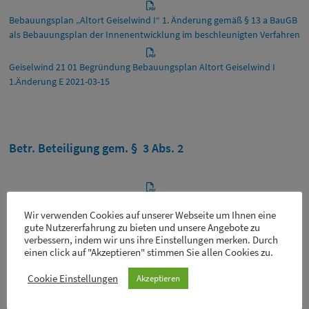
Bebauungsplan „Altort Geiselwind I“ 1. Änderung gemäß § 13 a BauGB
als Bebauungsplan der Innenentwicklung im beschleunigten Verfahren
Geiselwind 21 01 Begründung Bebauungsplan Altort Geiselwind I
1.Änderung E 2021-03-15
Betr. Beteiligung gem. § 3 Abs. 2
Bekanntmachungsmitteilung der Auslegung – 1. Änderung
Wir verwenden Cookies auf unserer Webseite um Ihnen eine
Bebauungsplan Altort I Geiselwind
gute Nutzererfahrung zu bieten und unsere Angebote zu
verbessern, indem wir uns ihre Einstellungen merken. Durch
einen click auf "Akzeptieren" stimmen Sie allen Cookies zu.
Cookie Einstellungen
Akzeptieren