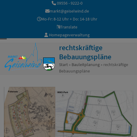
Skip
09556 - 9222-0
to
markt@geiselwind.de
content
Mo-Fr: 8-12 Uhr + Do: 14-18 Uhr
Translate
Homepageverwaltung
Open
Close
rechtskräftige
mobile
mobile
Bebauungspläne
menu
menu
Start
»
Bauleitplanung
»
rechtskräftige
Bebauungspläne